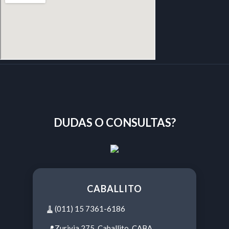
DUDAS O CONSULTAS?
CABALLITO
🧹
(011) 15 7361-6186
📍
Zurivia 275, Caballito, CABA